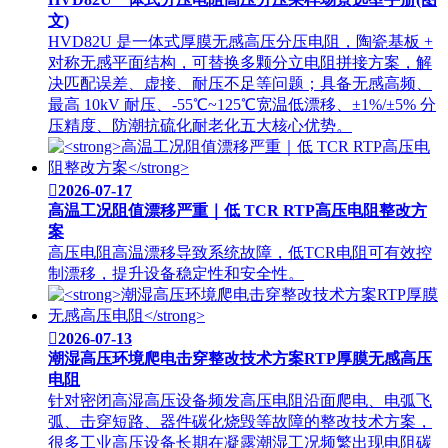
文)
HVD82U 是一体式厚膜无感高压分压电阻，陶瓷基板 +
对称无感平面结构，可替换多颗分立电阻拼接方案，解
决匹配误差、虚接、耐压不足等问题；具备无感高频、
最高 10kV 耐压、-55℃~125℃宽温低漂移、±1%/±5% 分
压精度、防潮抗硫化耐老化五大核心优势。

2026-07-17
高温工况阻值漂移严重｜低 TCR RTP高压电阻整改方
案
高压电阻高温漂移导致系统故障，低TCR电阻可有效控
制漂移，提升设备稳定性和安全性。

2026-07-13
潮湿高压环境爬电击穿整改技术方案RTP厚膜无感高压
电阻
针对密闭高湿高压设备频发高压电阻沿面爬电、电弧飞
弧、击穿短路、器件碳化烧毁等故障的整改技术方案，
很多工业高压设备长期在凝露潮湿工况频繁出现电阻碳