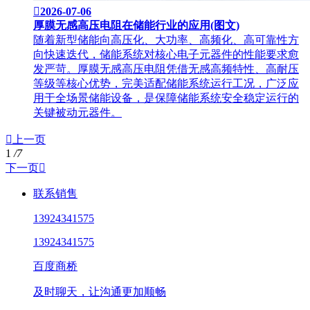

2026-07-06
厚膜无感高压电阻在储能行业的应用(图文)
随着新型储能向高压化、大功率、高频化、高可靠性方
向快速迭代，储能系统对核心电子元器件的性能要求愈
发严苛。厚膜无感高压电阻凭借无感高频特性、高耐压
等级等核心优势，完美适配储能系统运行工况，广泛应
用于全场景储能设备，是保障储能系统安全稳定运行的
关键被动元器件。

上一页
1
/7
下一页

联系销售
13924341575
13924341575
百度商桥
及时聊天，让沟通更加顺畅