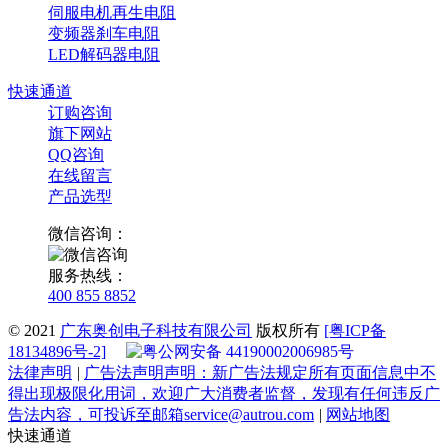
伺服电机再生电阻
变频器刹车电阻
LED解码器电阻
快速通道
订购咨询
旗下网站
QQ咨询
在线留言
产品选型
微信咨询：
服务热线：
400 855 8852
© 2021
广东奥创电子科技有限公司
版权所有
[粤ICP备
18134896号-2]
粤公网安备 44190002006985号
法律声明
|
广告法声明
声明：新广告法规定所有页面信息中不
得出现极限化用词，欢迎广大消费者监督，发现有任何违反广
告法内容，可投诉至邮箱service@autrou.com
|
网站地图
快速通道